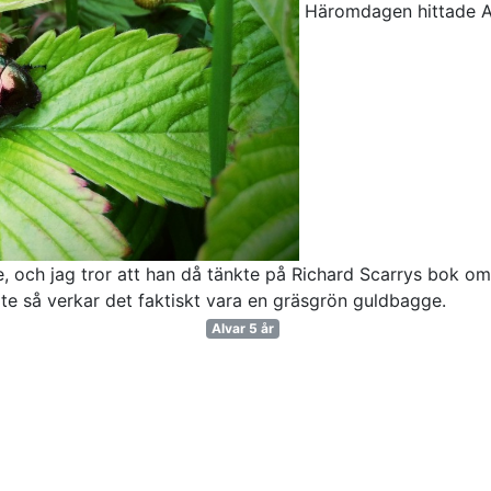
Häromdagen hittade Al
 och jag tror att han då tänkte på Richard Scarrys bok om f
lite så verkar det faktiskt vara en gräsgrön guldbagge.
Alvar 5 år