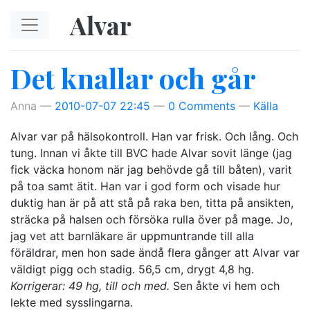
Hoppa till huvudinnehåll
Alvar
Det knallar och går
Anna
2010-07-07 22:45
0 Comments
Källa
Alvar var på hälsokontroll. Han var frisk. Och lång. Och
tung. Innan vi åkte till BVC hade Alvar sovit länge (jag
fick väcka honom när jag behövde gå till båten), varit
på toa samt ätit. Han var i god form och visade hur
duktig han är på att stå på raka ben, titta på ansikten,
sträcka på halsen och försöka rulla över på mage. Jo,
jag vet att barnläkare är uppmuntrande till alla
föräldrar, men hon sade ändå flera gånger att Alvar var
väldigt pigg och stadig. 56,5 cm, drygt 4,8 hg.
Korrigerar: 49 hg, till och med.
Sen åkte vi hem och
lekte med sysslingarna.